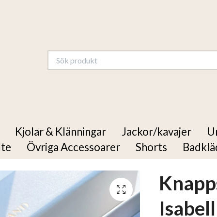
Kjolar & Klänningar
Jackor/kavajer
U
lte
Övriga Accessoarer
Shorts
Badklä
Knapp
Isabel