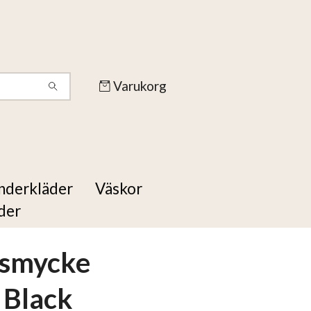
Varukorg
nderkläder
Väskor
der
smycke
l Black