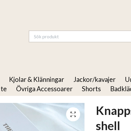
Kjolar & Klänningar
Jackor/kavajer
U
lte
Övriga Accessoarer
Shorts
Badklä
Knapp
shell