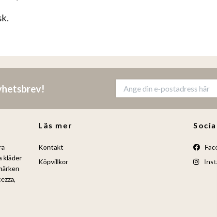
sk.
nyhetsbrev!
Läs mer
Socia
ra
Kontakt
Fac
a kläder
Köpvillkor
Inst
umärken
cezza,