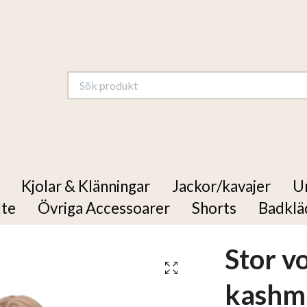
Kjolar & Klänningar
Jackor/kavajer
U
lte
Övriga Accessoarer
Shorts
Badklä
Stor vo
kashm