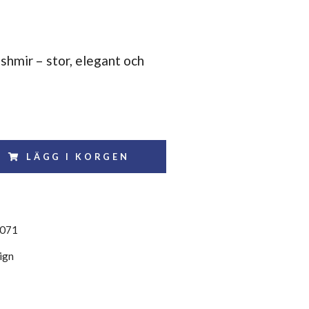
ashmir – stor, elegant och
LÄGG I KORGEN
071
ign