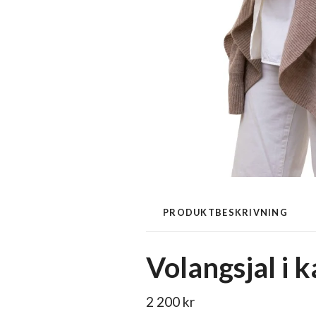
PRODUKTBESKRIVNING
Volangsjal i k
2 200
kr