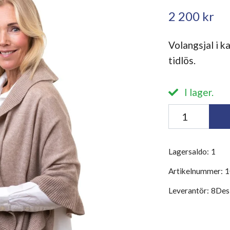
2 200 kr
Volangsjal i k
tidlös.
I lager.
Lagersaldo:
1
Artikelnummer:
1
Leverantör:
8Des