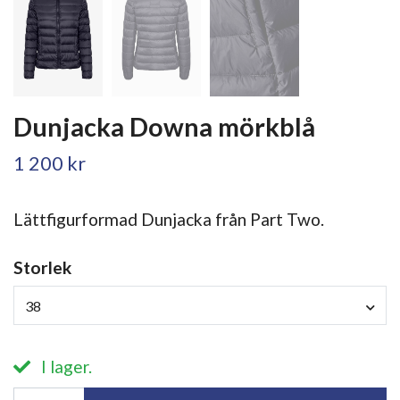
Dunjacka Downa mörkblå
1 200 kr
Lättfigurformad Dunjacka från Part Two.
Storlek
38
I lager.