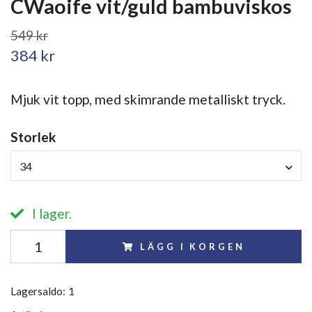
CWaoife vit/guld bambuviskos
549 kr
384 kr
Mjuk vit topp, med skimrande metalliskt tryck.
Storlek
34
I lager.
LÄGG I KORGEN
Lagersaldo:
1