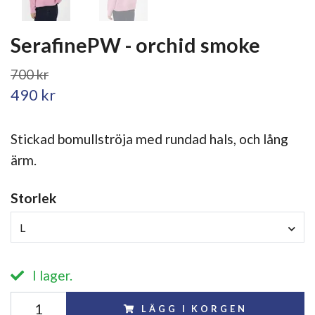
SerafinePW - orchid smoke
700 kr
490 kr
Stickad bomullströja med rundad hals, och lång
ärm.
Storlek
L
I lager.
LÄGG I KORGEN