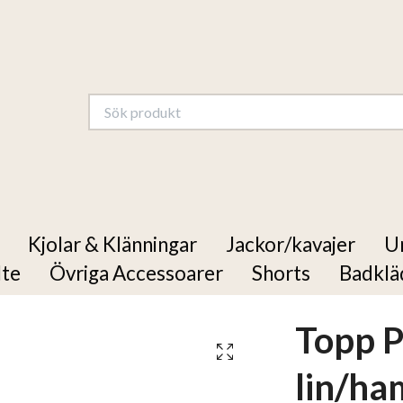
Kjolar & Klänningar
Jackor/kavajer
U
lte
Övriga Accessoarer
Shorts
Badklä
Topp P
lin/h