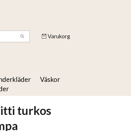
Varukorg
nderkläder
Väskor
der
itti turkos
ampa