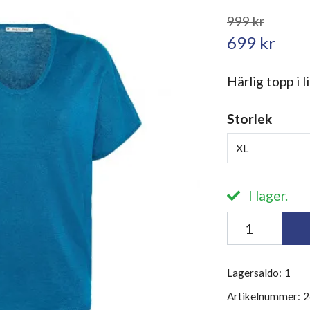
999 kr
699 kr
Härlig topp i 
Storlek
XL
I lager.
Lagersaldo:
1
Artikelnummer:
2