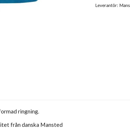
Leverantör:
Mans
formad ringning.
alitet från danska Mansted