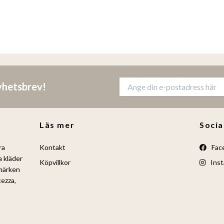
nyhetsbrev!
Läs mer
Socia
ra
Kontakt
Fac
a kläder
Köpvillkor
Inst
umärken
cezza,