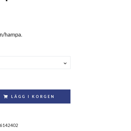
lin/hampa.
LÄGG I KORGEN
6142402