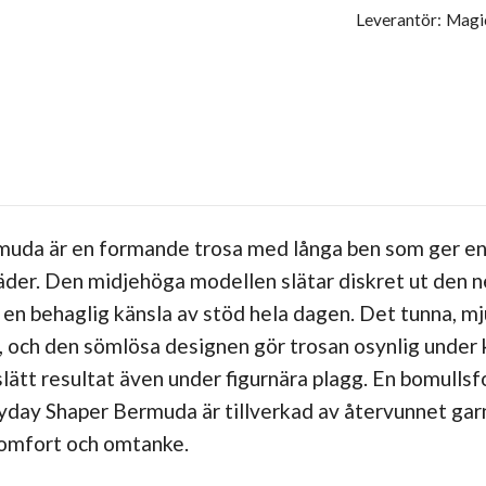
Leverantör:
Magi
uda är en formande trosa med långa ben som ger en
kläder. Den midjehöga modellen slätar diskret ut den
 en behaglig känsla av stöd hela dagen. Det tunna, m
, och den sömlösa designen gör trosan osynlig under 
lätt resultat även under figurnära plagg. En bomullsf
day Shaper Bermuda är tillverkad av återvunnet garn o
 komfort och omtanke.