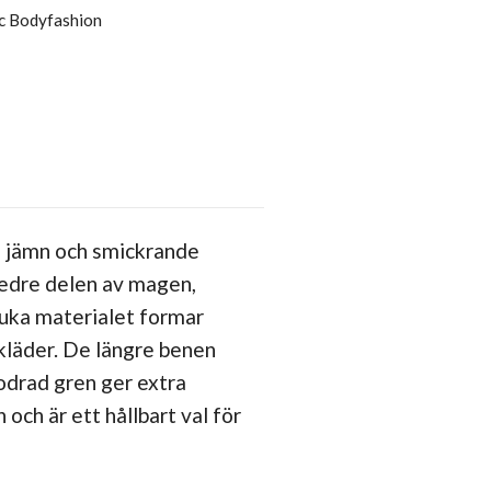
c Bodyfashion
 jämn och smickrande
 nedre delen av magen,
juka materialet formar
kläder. De längre benen
odrad gren ger extra
ch är ett hållbart val för